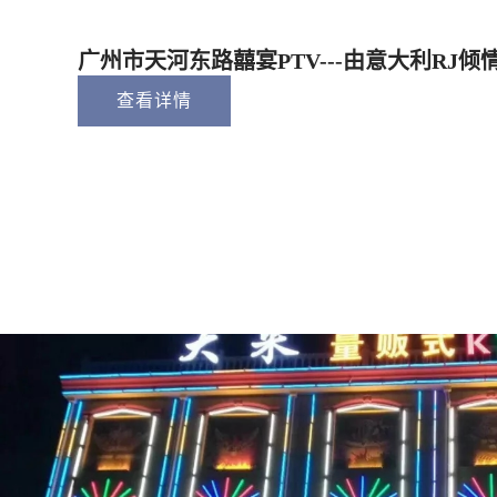
广州市天河东路囍宴PTV---由意大利RJ倾
查看详情