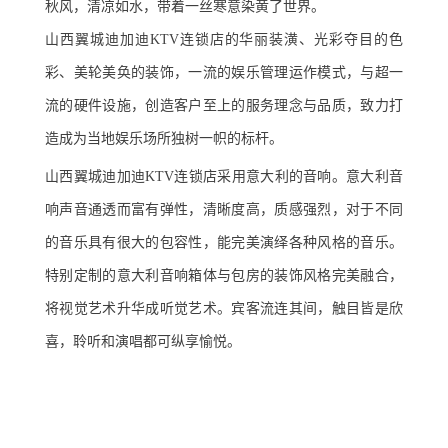
秋风，清凉如水，带着一丝寒意染黄了世界。
山西翼城迪加迪KTV连锁店的华丽装潢、光彩夺目的色
彩、美轮美奂的装饰，一流的娱乐管理运作模式，与超一
流的硬件设施，创造客户至上的服务理念与品质，致力打
造成为当地娱乐场所独树一帜的标杆。
山西翼城迪加迪KTV连锁店采用意大利的音响。意大利音
响声音通透而富有弹性，清晰度高，质感强烈，对于不同
的音乐具有很大的包容性，能完美演绎各种风格的音乐。
特别定制的意大利音响箱体与包房的装饰风格完美融合，
将视觉艺术升华成听觉艺术。宾客流连其间，触目皆是欣
喜，聆听和演唱都可纵享愉悦。